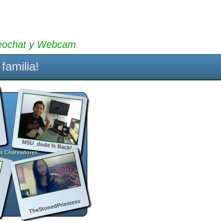
eochat y Webcam
familia!
MSU_dude Is Back!
as Chateadores
TheStonedPriestess