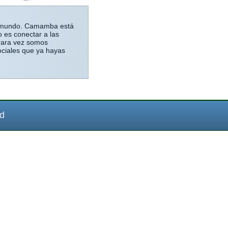
el mundo. Camamba está
 es conectar a las
 rara vez somos
ociales que ya hayas
ad