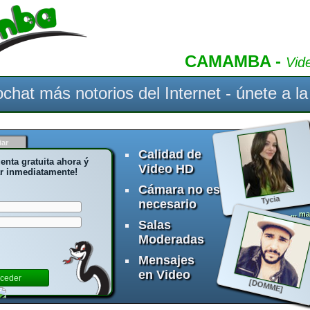
CAMAMBA -
Vid
ochat más notorios del Internet - únete a la 
iar
Calidad de
enta gratuita ahora ý
Video HD
r inmediatamente!
Cámara no es
Tycia
necesario
... m
Salas
Moderadas
Mensajes
en Video
[DOMME]